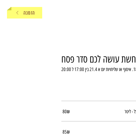
הזמנה
חשת עושה לכם סדר פסח
טר
‏80 ‏₪
‏85 ‏₪