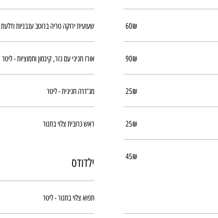
‏60 ‏₪
שעועית ירוקה טריה ברוטב עגבניות ודלעת -
‏90 ‏₪
אורז חגיגי עם גזר, קינמון וחמוציות - ליטר
‏25 ‏₪
מג'דרה חגיגית - ליטר
‏25 ‏₪
ראש כרובית צלוי בתנור
‏45 ‏₪
ילדודס
תפוא צלוי בתנור - ליטר