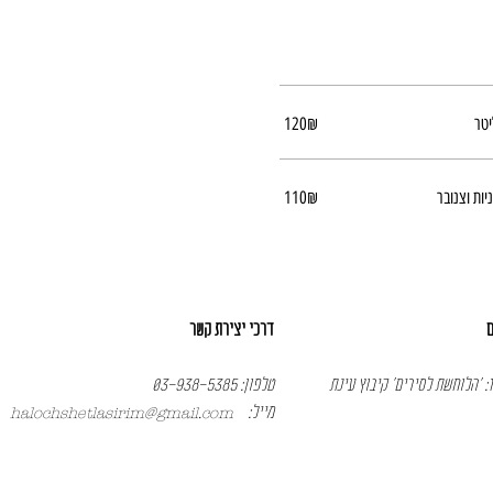
יטר
‏120 ‏₪
ות וצנובר
‏110 ‏₪
ם
דרכי יצירת קשר
ז: 'הלוחשת לסירים' קיבוץ עינת
טלפון: 03-
938-5385
מייל:
halochshetlasirim@gmail.com