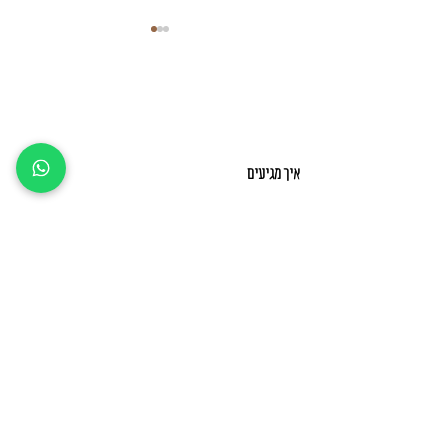
שבוע אחרון לפני….
איך מגיעים
כתבו בווייז: 'הלוחשת לסירים' קיבוץ עינת
דרכי יצירת קשר
טלפון: 03-
938-5385
מייל:
halochshetlasirim@gmail.com