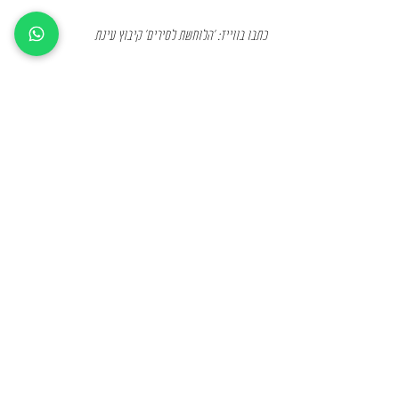
כתבו בווייז: 'הלוחשת לסירים' קיבוץ עינת
דרכי יצירת קשר
טלפון: 03-
938-5385
מייל:
halochshetlasirim@gmail.com
מידע נוסף
הצהרת נגישות
תקנון אתר ומדיניות פרטיות