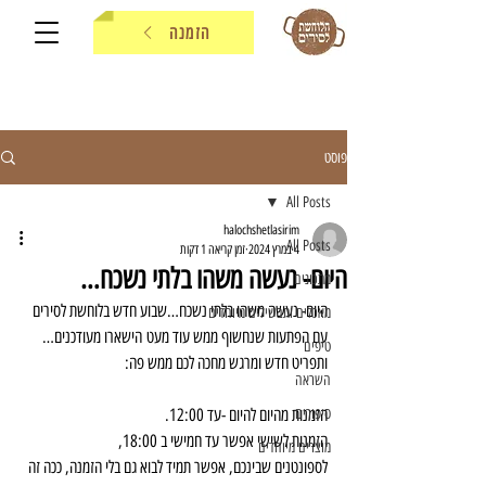
הזמנה
פוסט
All Posts
halochshetlasirim
All Posts
4 במרץ 2024
זמן קריאה 1 דקות
היום- נעשה משהו בלתי נשכח…
מתכונים
היום- נעשה משהו בלתי נשכח…שבוע חדש בלוחשת לסירים 
מאכלים ותבשילים מיוחדים
עם הפתעות שנחשוף ממש עוד מעט הישארו מעודכנים… 
טיפים
ותפריט חדש ומרגש מחכה לכם ממש פה:
השראה
סיפורים
הזמנות מהיום להיום -עד 12:00.
הזמנות לשישי אפשר עד חמישי ב 18:00,
מוצרים מיוחדים
לספונטנים שבינכם, אפשר תמיד לבוא גם בלי הזמנה, ככה זה 