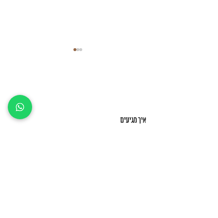
שבוע אחרון לפני….
איך מגיעים
כתבו בווייז: 'הלוחשת לסירים' קיבוץ עינת
דרכי יצירת קשר
טלפון: 03-
938-5385
מייל:
halochshetlasirim@gmail.com