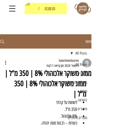
הזמנה
פוסט
All Posts
halochshetlasirim
All Posts
9 באפר׳ 2024
זמן קריאה 1 דקות
ממזג משוקר אלכוהולי 8% | 350 מ”ל |
מתכונים
ממזג משוקר אלכוהולי 8% | 350 
מאכלים ותבשילים מיוחדים
טיפים
מ”ל |
השראה
לשתות על קרח!
סיפורים
350 מ”ל.
8% אלכוהול.
מוצרים מיוחדים
כשרות – רבנות מטה יהודה.