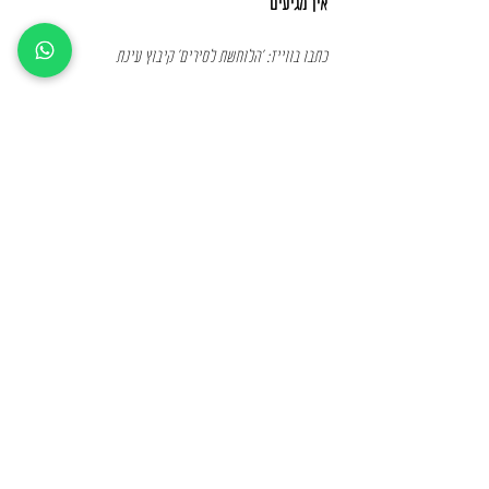
איך מגיעים
כתבו בווייז: 'הלוחשת לסירים' קיבוץ עינת
דרכי יצירת קשר
טלפון: 03-
938-5385
מייל:
halochshetlasirim@gmail.com
מידע נוסף
הצהרת נגישות
תקנון אתר ומדיניות פרטיות