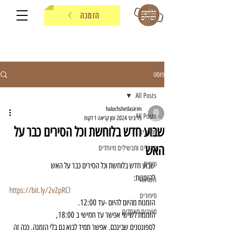
הזמנה
פוסט
All Posts
halochshetlasirim
All Posts
15 בינו׳ 2024
זמן קריאה 1 דקות
שבוע חדש בלוחשת וכל הסירים כבר על
מתכונים
האש
מאכלים ותבשילים מיוחדים
טיפים
שבוע חדש בלוחשת וכל הסירים כבר על האש
להזמנות:
השראה
https://bit.ly/2vZpRCl
סיפורים
הזמנות מהיום להיום -עד 12:00.
מוצרים מיוחדים
הזמנות לשישי אפשר עד חמישי ב 18:00,
לספונטנים שבינכם, אפשר תמיד לבוא גם בלי הזמנה, ככה זה 