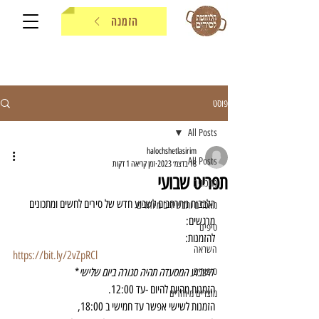
הזמנה
פוסט
All Posts
halochshetlasirim
All Posts
18 בדצמ׳ 2023
זמן קריאה 1 דקות
תפריט שבועי
מתכונים
הלבבות מתרחבים לשבוע חדש של סירים לחשים ומתכונים 
מאכלים ותבשילים מיוחדים
מרגשים:
טיפים
להזמנות:
השראה
https://bit.ly/2vZpRCl
 השבוע המסעדה תהיה סגורה ביום שלישי
סיפורים
*
הזמנות מהיום להיום -עד 12:00.
מוצרים מיוחדים
הזמנות לשישי אפשר עד חמישי ב 18:00,