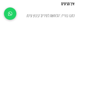
איך מגיעים
כתבו בווייז: 'הלוחשת לסירים' קיבוץ עינת
דרכי יצירת קשר
טלפון: 03-
938-5385
מייל:
halochshetlasirim@gmail.com
מידע נוסף
הצהרת נגישות
תקנון אתר ומדיניות פרטיות