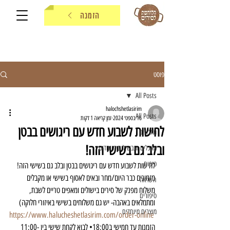
הזמנה
פוסט
All Posts
halochshetlasirim
All Posts
16 בספט׳ 2024
זמן קריאה 1 דקות
לחישות לשבוע חדש עם ריגושים בבטן
מתכונים
ובלב גם בשישי הזה!
מאכלים ותבשילים מיוחדים
טיפים
לחישות לשבוע חדש עם ריגושים בבטן ובלב גם בשישי הזה! 
מזמינים כבר היום/מחר ובאים לאסוף בשישי או מקבלים 
השראה
משלוח מפנק של סירים בישולים ומאפים טריים לשבת, 
סיפורים
ומתמלאים באהבה- יש גם משלוחים בשישי באיזורי חלוקה)
מוצרים מיוחדים
https://www.halucheshetlasirim.com/order-online
הזמנות עד חמישי ב18:00• לבוא לקחת שישי בין 11:00-