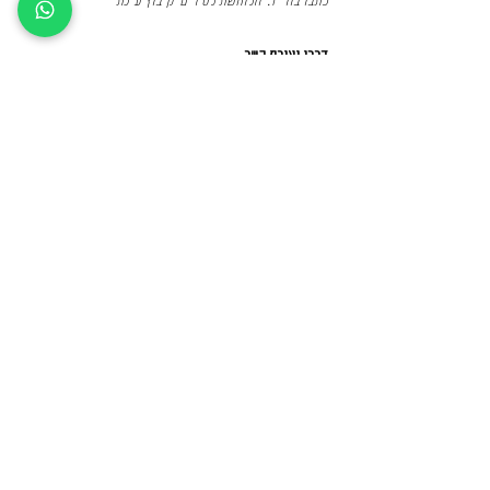
כתבו בווייז: 'הלוחשת לסירים' קיבוץ עינת
דרכי יצירת קשר
טלפון: 03-
938-5385
מייל:
halochshetlasirim@gmail.com
מידע נוסף
הצהרת נגישות
תקנון אתר ומדיניות פרטיות