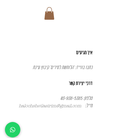
איך מגיעים
כתבו בווייז: 'הלוחשת לסירים' קיבוץ עינת
דרכי יצירת קשר
טלפון: 03-
938-5385
מייל:
halochshetlasirim@gmail.com